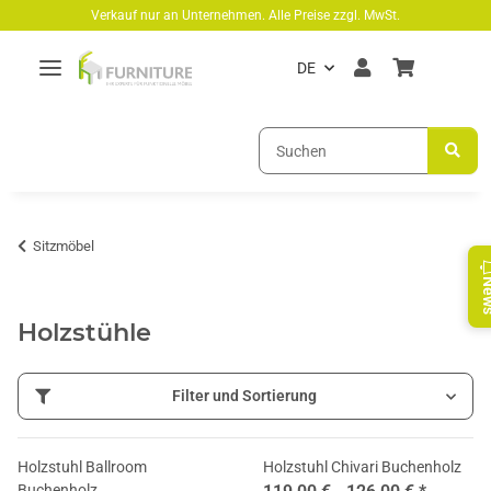
Zum Hauptinhalt springen
Verkauf nur an Unternehmen. Alle Preise zzgl. MwSt.
DE
Sitzmöbel
Ne
Holzstühle
Filter und Sortierung
Holzstuhl Ballroom
Holzstuhl Chivari Buchenholz
Buchenholz