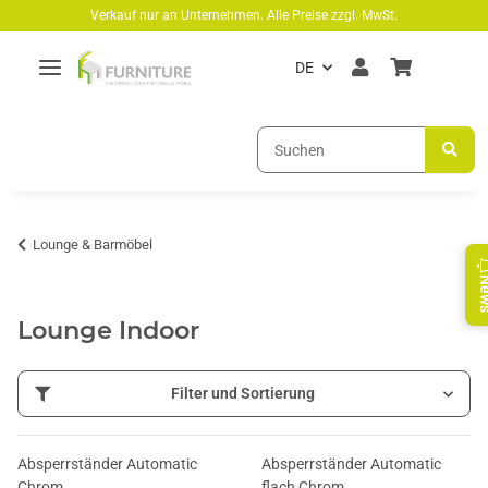
Zum Hauptinhalt springen
Verkauf nur an Unternehmen. Alle Preise zzgl. MwSt.
DE
Lounge & Barmöbel
Ne
Lounge Indoor
Filter und Sortierung
Absperrständer Automatic
Absperrständer Automatic
Chrom
flach Chrom