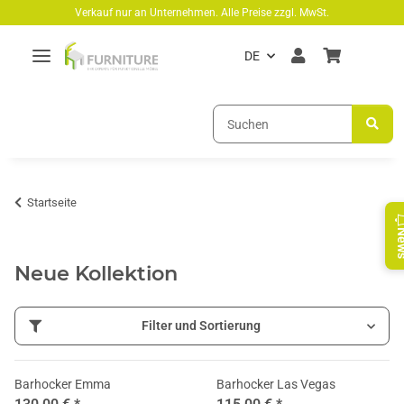
Zum Hauptinhalt springen
Verkauf nur an Unternehmen. Alle Preise zzgl. MwSt.
DE
Startseite
Ne
Neue Kollektion
Filter und Sortierung
Barhocker Emma
Barhocker Las Vegas