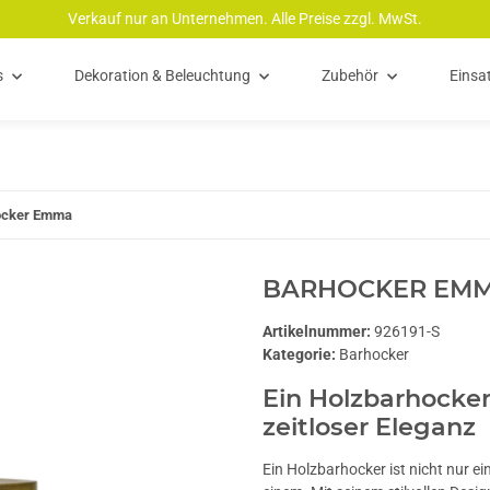
Verkauf nur an Unternehmen. Alle Preise zzgl. MwSt.
s
Dekoration & Beleuchtung
Zubehör
Einsa
ocker Emma
BARHOCKER EM
Artikelnummer:
926191-S
Kategorie:
Barhocker
Ein Holzbarhocker
zeitloser Eleganz
Ein Holzbarhocker ist nicht nur ei