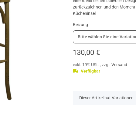
einem. Mit seinem stilvollen Desi
zurückzulehnen und den Moment z
Kücheninsel
Beizung
Bitte wählen Sie eine Variatio
130,00 €
exkl. 19% USt. , zzgl.
Versand
Verfügbar
x
Dieser Artikel hat Variationen