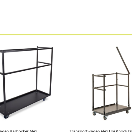
agen Barhocker Alex
Transportwagen Flex Uni Knock 