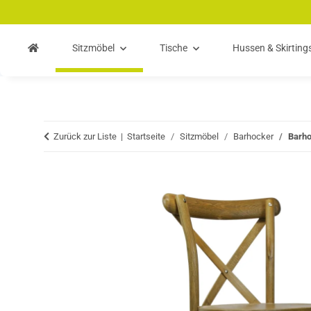
Zum Hauptinhalt springen
Zur Suche springen
Zum Menü springen
Sitzmöbel
Tische
Hussen & Skirting
Zurück zur Liste
Startseite
Sitzmöbel
Barhocker
Barh