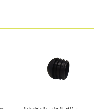
Down
Bodengleiter Barhocker Rimini 32mm