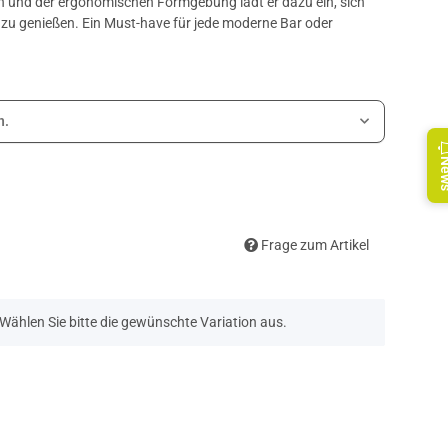
gn und der ergonomischen Formgebung lädt er dazu ein, sich
u genießen. Ein Must-have für jede moderne Bar oder
n.
Ne
Frage zum Artikel
. Wählen Sie bitte die gewünschte Variation aus.