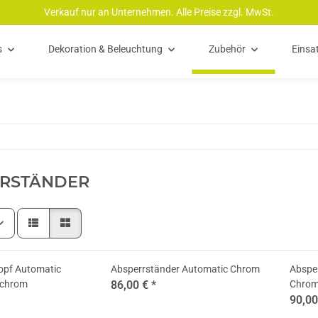
Verkauf nur an Unternehmen. Alle Preise zzgl. MwSt.
s
Dekoration & Beleuchtung
Zubehör
Einsa
RSTÄNDER
opf Automatic
Absperrständer Automatic Chrom
Absper
chrom
86,00 €
*
Chro
90,0