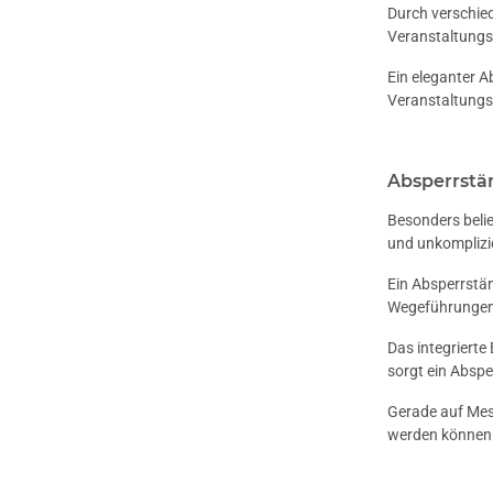
Durch verschied
Veranstaltung
Ein eleganter A
Veranstaltungso
Absperrstän
Besonders belie
und unkomplizi
Ein Absperrstä
Wegeführungen 
Das integrierte
sorgt ein Abspe
Gerade auf Mess
werden können u