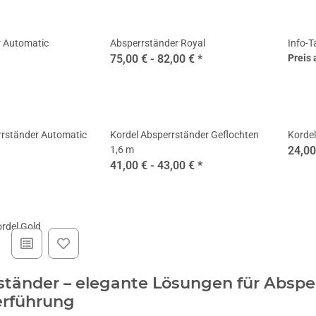
r Automatic
Absperrständer Royal
Info-T
75,00 € -
82,00 €
*
Preis 
rrständer Automatic
Kordel Absperrständer Geflochten
Kordel
1,6 m
24,00
41,00 € -
43,00 €
*
rdel Gold
ständer – elegante Lösungen für Abspe
rführung