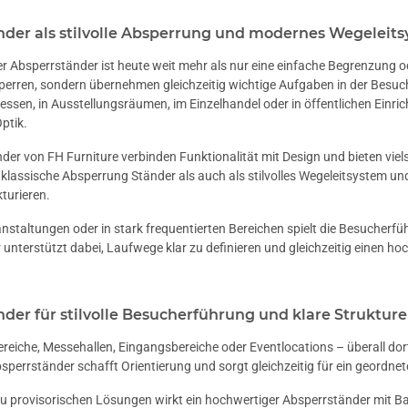
nder als stilvolle Absperrung und modernes Wegeleit
r Absperrständer ist heute weit mehr als nur eine einfache Begrenzung 
perren, sondern übernehmen gleichzeitig wichtige Aufgaben in der Besuc
Messen, in Ausstellungsräumen, im Einzelhandel oder in öffentlichen Einr
ptik.
der von FH Furniture verbinden Funktionalität mit Design und bieten viels
 klassische Absperrung Ständer als auch als stilvolles Wegeleitsystem un
kturieren.
nstaltungen oder in stark frequentierten Bereichen spielt die Besucherfü
unterstützt dabei, Laufwege klar zu definieren und gleichzeitig einen 
der für stilvolle Besucherführung und klare Struktur
eiche, Messehallen, Eingangsbereiche oder Eventlocations – überall
bsperrständer schafft Orientierung und sorgt gleichzeitig für ein geordne
 provisorischen Lösungen wirkt ein hochwertiger Absperrständer mit Band