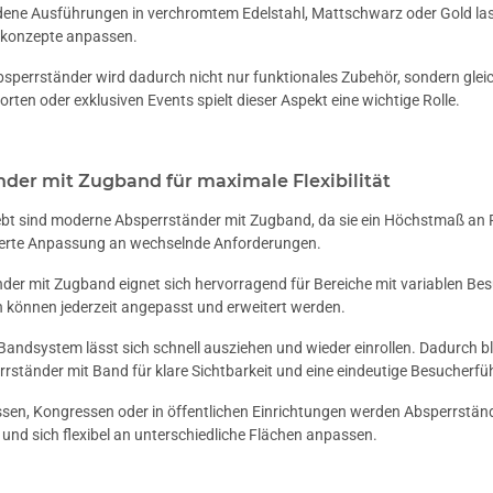
ene Ausführungen in verchromtem Edelstahl, Mattschwarz oder Gold lasse
skonzepte anpassen.
bsperrständer wird dadurch nicht nur funktionales Zubehör, sondern glei
rten oder exklusiven Events spielt dieser Aspekt eine wichtige Rolle.
der mit Zugband für maximale Flexibilität
bt sind moderne Absperrständer mit Zugband, da sie ein Höchstmaß an Flex
erte Anpassung an wechselnde Anforderungen.
nder mit Zugband eignet sich hervorragend für Bereiche mit variablen 
können jederzeit angepasst und erweitert werden.
 Bandsystem lässt sich schnell ausziehen und wieder einrollen. Dadurch bl
rrständer mit Band für klare Sichtbarkeit und eine eindeutige Besucherfü
en, Kongressen oder in öffentlichen Einrichtungen werden Absperrstände
nd sich flexibel an unterschiedliche Flächen anpassen.