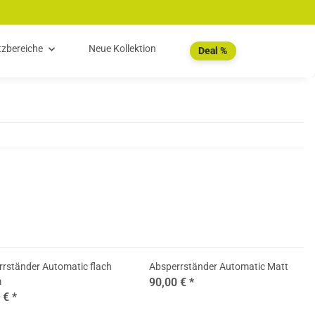
tzbereiche
Neue Kollektion
Deal %
rständer Automatic flach
Absperrständer Automatic Matt
m
90,00 €
*
0 €
*