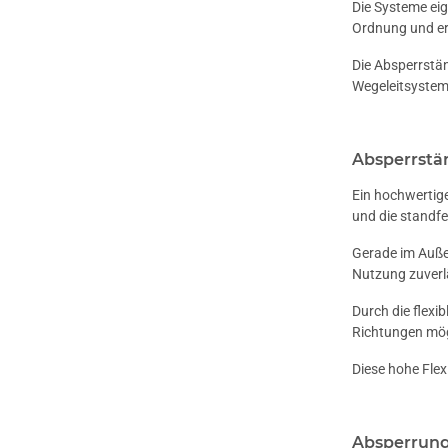
Die Systeme eig
Ordnung und er
Die Absperrstän
Wegeleitsystem,
Absperrstä
Ein hochwertige
und die standf
Gerade im Außen
Nutzung zuverlä
Durch die flexi
Richtungen mög
Diese hohe Flex
Absperrung