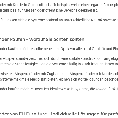
der mit Kordel in Goldoptik schafft beispielsweise eine elegante Atmos
stahl ideal für Messen oder öffentliche Bereiche geeignet ist.
lfalt lassen sich die Systeme optimal an unterschiedliche Raumkonzepte
der kaufen – worauf Sie achten sollten
der kaufen möchte, sollte neben der Optik vor allem auf Qualität und Ei
r Absperrständer zeichnet sich durch eine stabile Konstruktion, langlebi
erdem die Standfestigkeit, da die Systeme häufig in stark frequentierten 
zwischen Absperrständer mit Zugband und Absperrständer mit Kordel sol
steme maximale Flexibilität bieten, eignen sich Kordellösungen besond
der kaufen möchte, investiert idealerweise in Systeme, die sowohl funkt
der von FH Furniture – individuelle Lösungen für pr