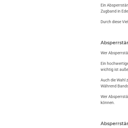
Ein Absperrstän
Zugband in Edel
Durch diese Vie
Absperrstän
Wer Absperrstän
Ein hochwertige
wichtig ist auß
Auch die Wahl 
Während Bandsy
Wer Absperrstän
können.
Absperrstän