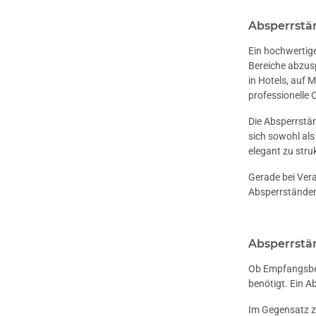
Absperrstä
Ein hochwertige
Bereiche abzus
in Hotels, auf 
professionelle O
Die Absperrstän
sich sowohl als
elegant zu stru
Gerade bei Vera
Absperrständer 
Absperrstän
Ob Empfangsber
benötigt. Ein A
Im Gegensatz zu