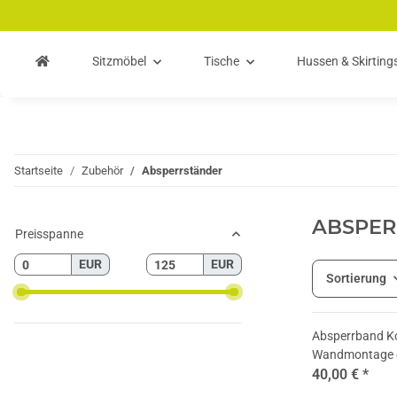
Zum Hauptinhalt springen
Zur Suche springen
Zum Menü springen
Sitzmöbel
Tische
Hussen & Skirting
Startseite
Zubehör
Absperrständer
ABSPER
Preisspanne
EUR
EUR
Sortierung
Absperrband K
Wandmontage 
40,00 €
*