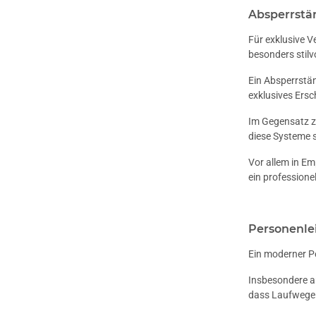
Absperrstä
Für exklusive V
besonders stil
Ein Absperrstän
exklusives Ersc
Im Gegensatz zu
diese Systeme 
Vor allem in E
ein professione
Personenle
Ein moderner Pe
Insbesondere a
dass Laufwege 