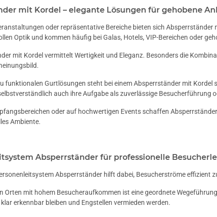
nder mit Kordel – elegante Lösungen für gehobene An
eranstaltungen oder repräsentative Bereiche bieten sich Absperrständer m
vollen Optik und kommen häufig bei Galas, Hotels, VIP-Bereichen oder g
der mit Kordel vermittelt Wertigkeit und Eleganz. Besonders die Kombina
heinungsbild.
 funktionalen Gurtlösungen steht bei einem Absperrständer mit Kordel s
selbstverständlich auch ihre Aufgabe als zuverlässige Besucherführung 
mpfangsbereichen oder auf hochwertigen Events schaffen Absperrständer
lles Ambiente.
itsystem Absperrständer für professionelle Besucher
rsonenleitsystem Absperrständer hilft dabei, Besucherströme effizient zu
n Orten mit hohem Besucheraufkommen ist eine geordnete Wegeführung u
klar erkennbar bleiben und Engstellen vermieden werden.