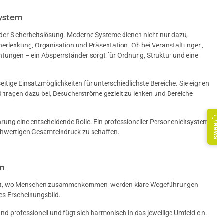
system
oder Sicherheitslösung. Moderne Systeme dienen nicht nur dazu,
herlenkung, Organisation und Präsentation. Ob bei Veranstaltungen,
ichtungen – ein Absperrständer sorgt für Ordnung, Struktur und eine
eitige Einsatzmöglichkeiten für unterschiedlichste Bereiche. Sie eignen
d tragen dazu bei, Besucherströme gezielt zu lenken und Bereiche
hrung eine entscheidende Rolle. Ein professioneller Personenleitsystem
Ne
hochwertigen Gesamteindruck zu schaffen.
en
 dort, wo Menschen zusammenkommen, werden klare Wegeführungen
tes Erscheinungsbild.
 professionell und fügt sich harmonisch in das jeweilige Umfeld ein.