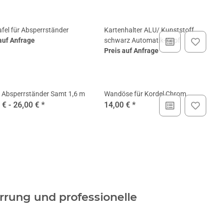
afel für Absperrständer
Kartenhalter ALU/ Kunststoff
auf Anfrage
schwarz Automatik-Kopf
Preis auf Anfrage
 Absperrständer Samt 1,6 m
Wandöse für Kordel Chrom
 € -
26,00 €
*
14,00 €
*
rrung und professionelle