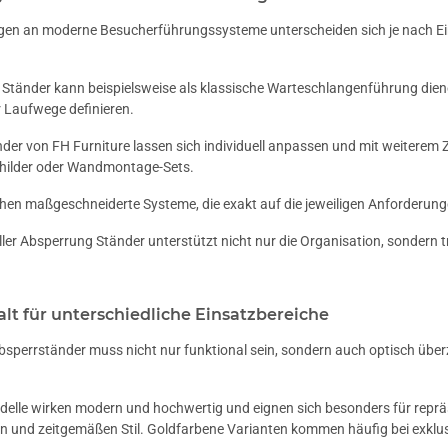
gen an moderne Besucherführungssysteme unterscheiden sich je nach Ein
Ständer kann beispielsweise als klassische Warteschlangenführung dienen
 Laufwege definieren.
der von FH Furniture lassen sich individuell anpassen und mit weiterem
hilder oder Wandmontage-Sets.
hen maßgeschneiderte Systeme, die exakt auf die jeweiligen Anforderu
ller Absperrung Ständer unterstützt nicht nur die Organisation, sondern t
alt für unterschiedliche Einsatzbereiche
bsperrständer muss nicht nur funktional sein, sondern auch optisch übe
elle wirken modern und hochwertig und eignen sich besonders für reprä
en und zeitgemäßen Stil. Goldfarbene Varianten kommen häufig bei exkl