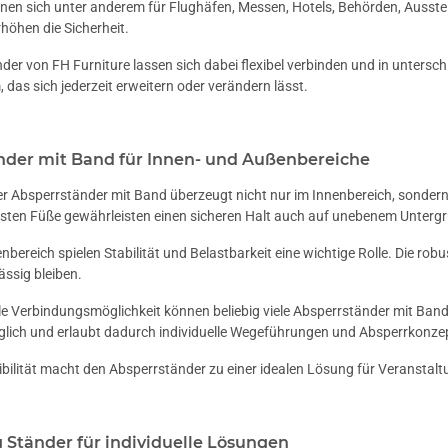
nen sich unter anderem für Flughäfen, Messen, Hotels, Behörden, Ausste
höhen die Sicherheit.
der von FH Furniture lassen sich dabei flexibel verbinden und in untersch
 das sich jederzeit erweitern oder verändern lässt.
nder mit Band für Innen- und Außenbereiche
r Absperrständer mit Band überzeugt nicht nur im Innenbereich, sondern 
esten Füße gewährleisten einen sicheren Halt auch auf unebenem Unterg
bereich spielen Stabilität und Belastbarkeit eine wichtige Rolle. Die rob
ssig bleiben.
ble Verbindungsmöglichkeit können beliebig viele Absperrständer mit Band 
lich und erlaubt dadurch individuelle Wegeführungen und Absperrkonze
ibilität macht den Absperrständer zu einer idealen Lösung für Veransta
 Ständer für individuelle Lösungen