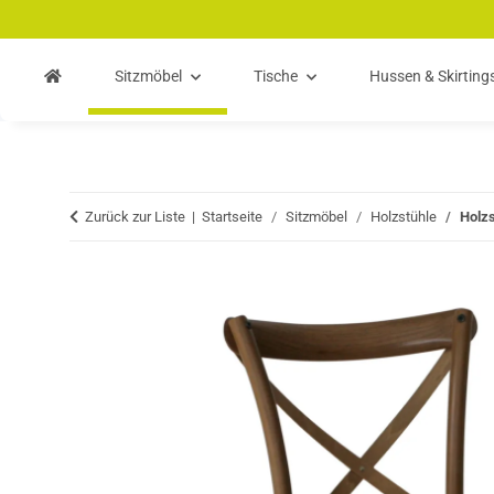
Zum Hauptinhalt springen
Zur Suche springen
Zum Menü springen
Sitzmöbel
Tische
Hussen & Skirting
Zurück zur Liste
Startseite
Sitzmöbel
Holzstühle
Holz