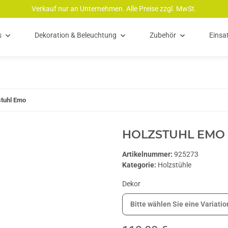
Verkauf nur an Unternehmen. Alle Preise zzgl. MwSt.
s
Dekoration & Beleuchtung
Zubehör
Einsa
stuhl Emo
HOLZSTUHL EMO
Artikelnummer:
925273
Kategorie:
Holzstühle
Dekor
Bitte wählen Sie eine Variatio