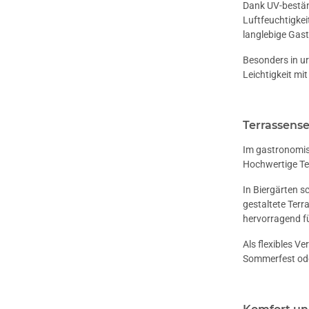
Dank UV-bestän
Luftfeuchtigkei
langlebige Gas
Besonders in u
Leichtigkeit mi
Terrassens
Im gastronomis
Hochwertige Ter
In Biergärten s
gestaltete Terr
hervorragend fü
Als flexibles V
Sommerfest ode