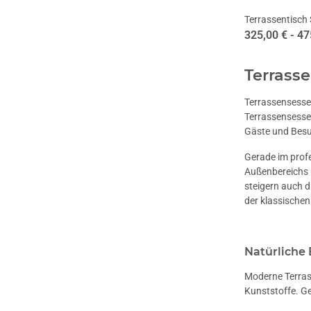
Terrassentisch
325,00 € -
47
Terrasse
Terrassensessel
Terrassensessel
Gäste und Besu
Gerade im profe
Außenbereichs u
steigern auch d
der klassischen
Natürliche 
Moderne Terrass
Kunststoffe. G