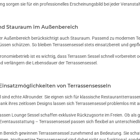
g sorgen sie für ein professionelles Erscheinungsbild bei jeder Veransta
nd Stauraum im Außenbereich
er Außenbereich berücksichtigt auch Stauraum. Passend zu modernen Terr
üssen schützen. So bleiben Terrassensessel stets einsatzbereit und gepfl
onomiebetrieb ist es wichtig, dass Terrassen Sessel schnell vorbereitet
nd verlängern die Lebensdauer der Terrassensessel.
 Einsatzmöglichkeiten von Terrassensesseln
 sind echte Allrounder. Sie eignen sich für klassische Restaurantterras
ank ihres zeitlosen Designs lassen sich Terrassensessel problemlos mit
ssen Lounge Sessel schaffen exklusive Rückzugsorte im Freien. Ob als ge
 Eventausstattung – Terrassensessel passen sich flexibel an unterschied
en Bereich gewinnen Terrassensessel zunehmend an Bedeutung. Sie schaf
. Hochwertige Terrassensessel sind dabei nicht nur funktional, sondern