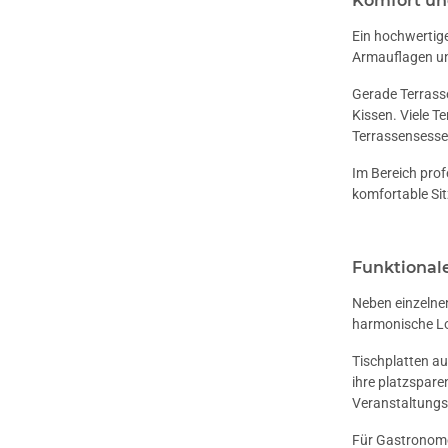
Komfort un
Ein hochwertig
Armauflagen un
Gerade Terrasse
Kissen. Viele T
Terrassensesse
Im Bereich prof
komfortable Sit
Funktional
Neben einzelnen
harmonische Lo
Tischplatten au
ihre platzspare
Veranstaltungsm
Für Gastronomen