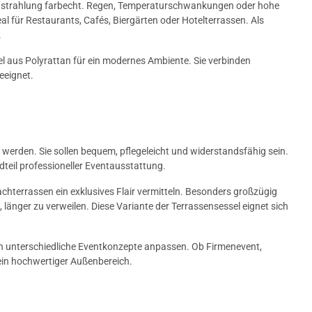
einstrahlung farbecht. Regen, Temperaturschwankungen oder hohe
eal für Restaurants, Cafés, Biergärten oder Hotelterrassen. Als
.
 aus Polyrattan für ein modernes Ambiente. Sie verbinden
eeignet.
rden. Sie sollen bequem, pflegeleicht und widerstandsfähig sein.
dteil professioneller Eventausstattung.
hterrassen ein exklusives Flair vermitteln. Besonders großzügig
länger zu verweilen. Diese Variante der Terrassensessel eignet sich
 an unterschiedliche Eventkonzepte anpassen. Ob Firmenevent,
ein hochwertiger Außenbereich.