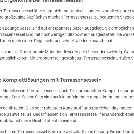
d Ergonomie bei Terrassensesseln
er Terrassensessel überzeugt nicht nur optisch, sondern vor allem durc
d großzügige Sitzflächen machen Terrassensessel zu bequemen Sitzgel
n Lounge Sessel sind auf entspanntes Sitzen ausgelegt. Sie ermöglichen 
errassensessel sind mit hochwertigen Sitzpolstern ausgestattet, die was
l auch nach einem Regenschauer schnell wieder einsatzbereit.
essioneller Gastronomie Möbel ist dieser Aspekt besonders wichtig. Gäs
zmöglichkeiten. Mit ergonomisch gestalteten Terrassensesseln erfüllen S
e Komplettlösungen mit Terrassensesseln
 Modellen sind Terrassensessel auch Teil durchdachter Komplettlösungen
unge-Sets. Solche Sets sind perfekt aufeinander abgestimmt und ergänz
s gehärtetem Glas oder robustem Kunststoff unterstreichen das moderne E
nde Bauweise. Bei Bedarf lassen sich Terrassensessel ineinanderschieben 
obiliar ist diese Flexibilität entscheidend.
 bieten Terrassensessel-Sets eine wirtschaftliche Lösung: Sie sind langl