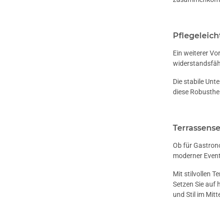
Pflegeleich
Ein weiterer Vo
widerstandsfähi
Die stabile Unt
diese Robusthei
Terrassense
Ob für Gastrono
moderner Event
Mit stilvollen 
Setzen Sie auf 
und Stil im Mit