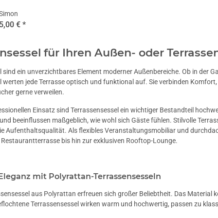
 Simon
5,00 €
*
nsessel für Ihren Außen- oder Terrasse
 sind ein unverzichtbares Element moderner Außenbereiche. Ob in der Ga
 werten jede Terrasse optisch und funktional auf. Sie verbinden Komfort
cher gerne verweilen.
ssionellen Einsatz sind Terrassensessel ein wichtiger Bestandteil hochw
nd beeinflussen maßgeblich, wie wohl sich Gäste fühlen. Stilvolle Terra
ie Aufenthaltsqualität. Als flexibles Veranstaltungsmobiliar und durchda
 Restaurantterrasse bis hin zur exklusiven Rooftop-Lounge.
Eleganz mit Polyrattan-Terrassensesseln
ensessel aus Polyrattan erfreuen sich großer Beliebtheit. Das Material k
eflochtene Terrassensessel wirken warm und hochwertig, passen zu klass