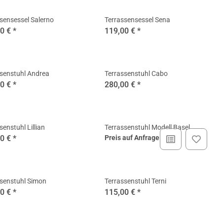
sensessel Salerno
Terrassensessel Sena
00 €
*
119,00 €
*
senstuhl Andrea
Terrassenstuhl Cabo
00 €
*
280,00 €
*
senstuhl Lillian
Terrassenstuhl Modell Basel
00 €
*
Preis auf Anfrage
ssenstuhl Simon
Terrassenstuhl Terni
00 €
*
115,00 €
*