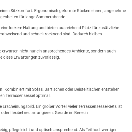
h seinen Sitzkomfort. Ergonomisch geformte Rückenlehnen, angenehme
egenheiten für lange Sommerabende.
eine lockere Haltung und bieten ausreichend Platz für zusätzliche
serabweisend und schnelltrocknend sind. Dadurch bleiben
te erwarten nicht nur ein ansprechendes Ambiente, sondern auch
ie diese Erwartungen zuverlässig.
. Kombiniert mit Sofas, Bartischen oder Beistelltischen entstehen
en Terrassensessel optimal.
rscheinungsbild. Ein großer Vorteil vieler Terrassensessel-Sets ist
oder flexibel neu arrangieren. Gerade im Bereich
ebig, pflegeleicht und optisch ansprechend. Als Teil hochwertiger