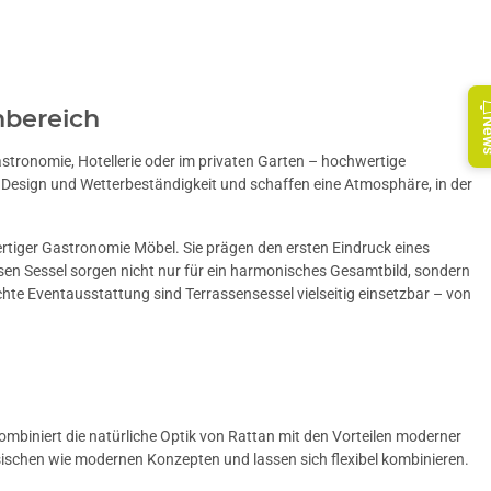
nbereich
Ne
stronomie, Hotellerie oder im privaten Garten – hochwertige
, Design und Wetterbeständigkeit und schaffen eine Atmosphäre, in der
ertiger Gastronomie Möbel. Sie prägen den ersten Eindruck eines
ssen Sessel sorgen nicht nur für ein harmonisches Gesamtbild, sondern
chte Eventausstattung sind Terrassensessel vielseitig einsetzbar – von
ombiniert die natürliche Optik von Rattan mit den Vorteilen moderner
ischen wie modernen Konzepten und lassen sich flexibel kombinieren.