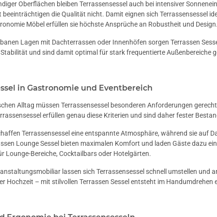
diger Oberflächen bleiben Terrassensessel auch bei intensiver Sonnen
t beeinträchtigen die Qualität nicht. Damit eignen sich Terrassensessel id
tronomie Möbel erfüllen sie höchste Ansprüche an Robustheit und Design
rbanen Lagen mit Dachterrassen oder Innenhöfen sorgen Terrassen Sessel
t Stabilität und sind damit optimal für stark frequentierte Außenbereiche g
essel in Gastronomie und Eventbereich
chen Alltag müssen Terrassensessel besonderen Anforderungen gerecht we
rassensessel erfüllen genau diese Kriterien und sind daher fester Bestan
chaffen Terrassensessel eine entspannte Atmosphäre, während sie auf Dac
assen Lounge Sessel bieten maximalen Komfort und laden Gäste dazu ein, 
r Lounge-Bereiche, Cocktailbars oder Hotelgärten.
eranstaltungsmobiliar lassen sich Terrassensessel schnell umstellen und
r Hochzeit – mit stilvollen Terrassen Sessel entsteht im Handumdrehen 