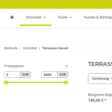
Zum Hauptinhalt springen
Zur Suche springen
Zum Menü springen
Sitzmöbel
Tische
Hussen & Skirting
Startseite
Sitzmöbel
Terrassen-Sessel
TERRAS
Preisspanne
EUR
EUR
Sortierung
Biergarten-Kla
140,00 €
*