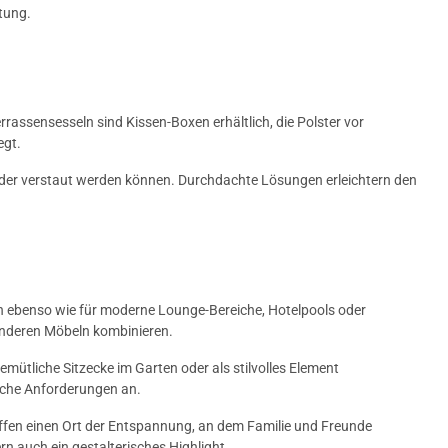
ltung.
assensesseln sind Kissen-Boxen erhältlich, die Polster vor
egt.
 oder verstaut werden können. Durchdachte Lösungen erleichtern den
sen ebenso wie für moderne Lounge-Bereiche, Hotelpools oder
 anderen Möbeln kombinieren.
mütliche Sitzecke im Garten oder als stilvolles Element
liche Anforderungen an.
fen einen Ort der Entspannung, an dem Familie und Freunde
 auch ein gestalterisches Highlight.