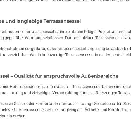
te und langlebige Terrassensessel
rteil moderner Terrassensessel ist ihre einfache Pflege. Polyrattan und pu
g gegenüber Witterungseinflüssen. Dadurch bleiben Terrassensessel auch
erkonstruktion sorgt dafür, dass Terrassensessel langfristig belastbar bl
t unverzichtbar. Wer in hochwertige Terrassensessel investiert, entscheid
ssel – Qualität für anspruchsvolle Außenbereiche
mie, Hotellerie oder private Terrassen – Terrassensessel bieten eine idea
ausstattung und vielseitiges Veranstaltungsmobiliar überzeugen Terrass
Terrassen Sessel oder komfortablen Terrassen Lounge Sessel schaffen Sie 
hochwertige Terrassensessel, die Langlebigkeit, Ästhetik und Komfort vere
telpunkt stehen.