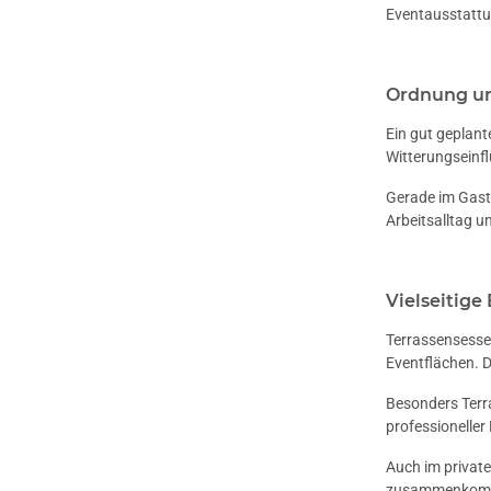
Eventausstattun
Ordnung u
Ein gut geplant
Witterungseinfl
Gerade im Gastr
Arbeitsalltag u
Vielseitige
Terrassensessel
Eventflächen. D
Besonders Terra
professioneller
Auch im privat
zusammenkommen