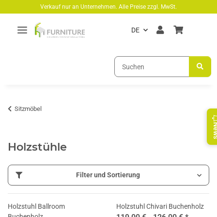
Zum Hauptinhalt springen
Verkauf nur an Unternehmen. Alle Preise zzgl. MwSt.
DE
Sitzmöbel
Ne
Holzstühle
Filter und Sortierung
Holzstuhl Ballroom
Holzstuhl Chivari Buchenholz
Buchenholz