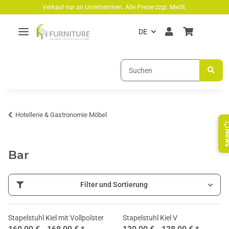
Zum Hauptinhalt springen
Verkauf nur an Unternehmen. Alle Preise zzgl. MwSt.
DE
Hotellerie & Gastronomie Möbel
Ne
Bar
Filter und Sortierung
Stapelstuhl Kiel mit Vollpolster
Stapelstuhl Kiel V