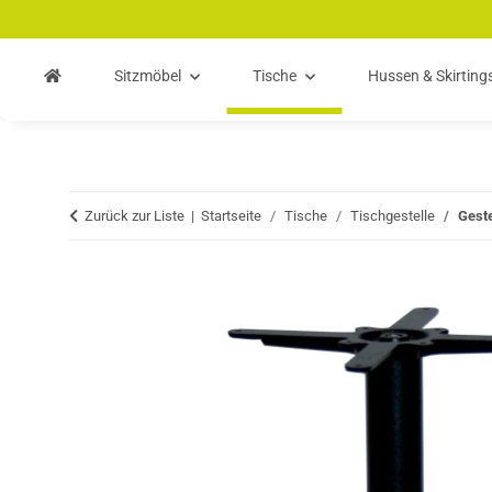
Zum Hauptinhalt springen
Zur Suche springen
Zum Menü springen
Sitzmöbel
Tische
Hussen & Skirting
Zurück zur Liste
Startseite
Tische
Tischgestelle
Geste