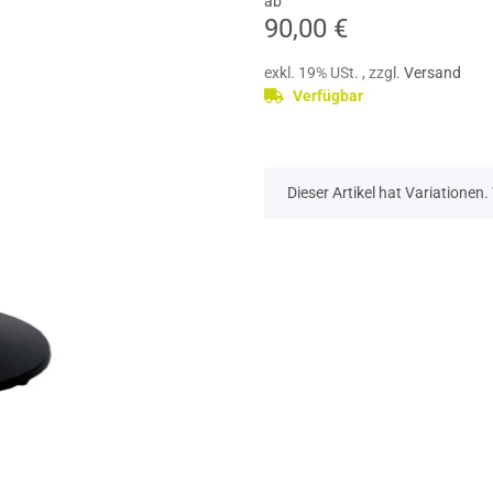
ab
90,00 €
exkl. 19% USt. , zzgl.
Versand
Verfügbar
x
Dieser Artikel hat Variationen