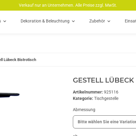
Verkauf nur an Unternehmen. Alle Preise zzgl. MwSt.
s
Dekoration & Beleuchtung
Zubehör
Einsa
ll Lübeck Bistrotisch
GESTELL LÜBECK
Artikelnummer:
925116
Kategorie:
Tischgestelle
Abmessung
Bitte wählen Sie eine Variatio