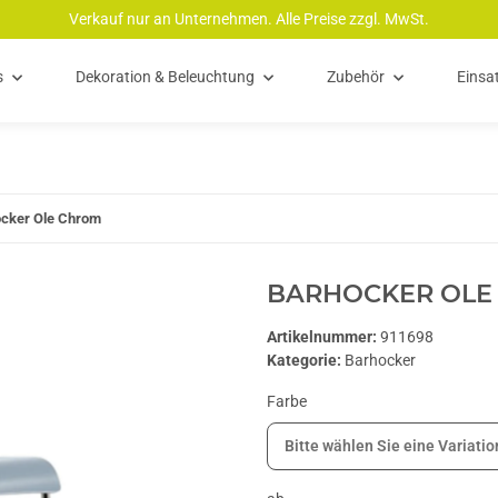
Verkauf nur an Unternehmen. Alle Preise zzgl. MwSt.
s
Dekoration & Beleuchtung
Zubehör
Einsa
cker Ole Chrom
BARHOCKER OLE
Artikelnummer:
911698
Kategorie:
Barhocker
Farbe
Bitte wählen Sie eine Variatio