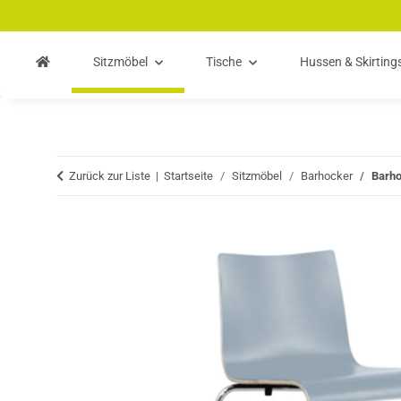
Zum Hauptinhalt springen
Zur Suche springen
Zum Menü springen
Sitzmöbel
Tische
Hussen & Skirting
Zurück zur Liste
Startseite
Sitzmöbel
Barhocker
Barho