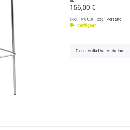
ab
156,00 €
exkl. 19% USt. , zzgl.
Versand
Verfügbar
x
Dieser Artikel hat Variationen