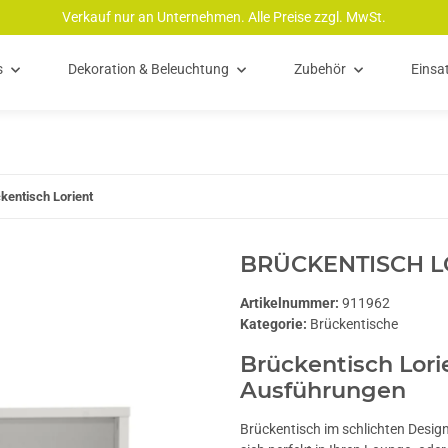
Verkauf nur an Unternehmen. Alle Preise zzgl. MwSt.
s
Dekoration & Beleuchtung
Zubehör
Einsa
kentisch Lorient
BRÜCKENTISCH L
Artikelnummer:
911962
Kategorie:
Brückentische
Brückentisch Lori
Ausführungen
Brückentisch im schlichten Desig