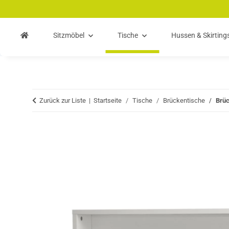
Zum Hauptinhalt springen
Zur Suche springen
Zum Menü springen
Sitzmöbel
Tische
Hussen & Skirting
Zurück zur Liste
Startseite
Tische
Brückentische
Brüc