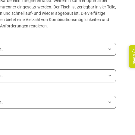
 Barbereich integrieren lässt. Weiterhin kann er optimal bei
renner eingesetzt werden. Der Tisch ist zerlegbar in vier Teile,
n und schnell auf- und wieder abgebaut ist. Die vielfältige
n bietet eine Vielzahl von Kombinationsmöglichkeiten und
e Anforderungen reagieren.
n.
Ne
n.
n.