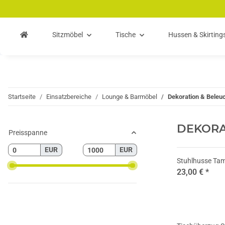
Zum Hauptinhalt springen
Zur Suche springen
Zum Menü springen
Sitzmöbel
Tische
Hussen & Skirting
Startseite
Einsatzbereiche
Lounge & Barmöbel
Dekoration & Beleu
DEKORA
Preisspanne
EUR
EUR
Stuhlhusse Tam
23,00 €
*