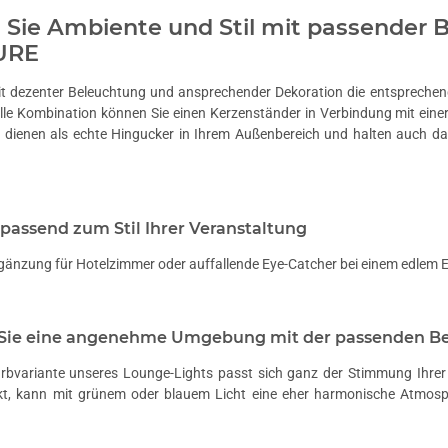
n Sie Ambiente und Stil mit passender
URE
it dezenter Beleuchtung und ansprechender Dekoration die entsprechend
olle Kombination können Sie einen
Kerzenständer
in Verbindung mit eine
dienen als echte Hingucker in Ihrem Außenbereich und halten auch da
passend zum Stil Ihrer Veranstaltung
rgänzung für Hotelzimmer oder auffallende Eye-Catcher bei einem edlem 
 Sie eine angenehme Umgebung mit der passenden B
Farbvariante unseres
Lounge-Lights
passt sich ganz der Stimmung Ihrer 
rkt, kann mit grünem oder blauem Licht eine eher harmonische Atmos