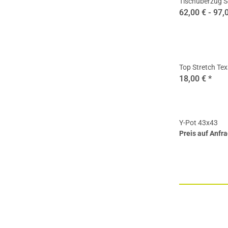
Tischüberzug Se
62,00 € -
97,
Top Stretch Tex
18,00 €
*
Y-Pot 43x43
Preis auf Anfr