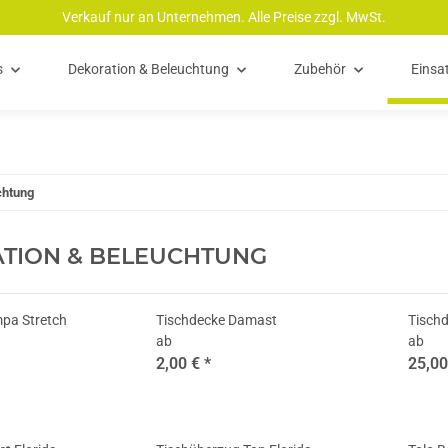
Verkauf nur an Unternehmen. Alle Preise zzgl. MwSt.
s
Dekoration & Beleuchtung
Zubehör
Einsa
chtung
TION & BELEUCHTUNG
pa Stretch
Tischdecke Damast
Tischd
ab
ab
2,00 €
*
25,0