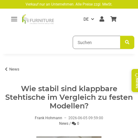
Zum Hauptinhalt springen
Verkauf nur an Unternehmen. Alle Preise zzgl. MwSt.
DE
News
Ne
Wie stabil sind klappbare
Stehtische im Vergleich zu festen
Modellen?
Frank Hohmann
–
2026-06-05 09:59:00
Kommentare
News
/
0