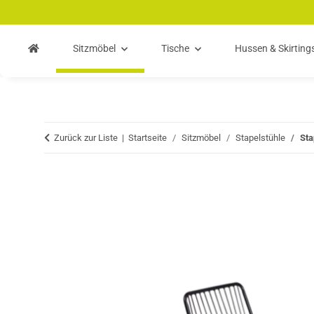
Zum Hauptinhalt springen
Zur Suche springen
Zum Menü springen
Sitzmöbel
Tische
Hussen & Skirting
Zurück zur Liste
Startseite
Sitzmöbel
Stapelstühle
Sta