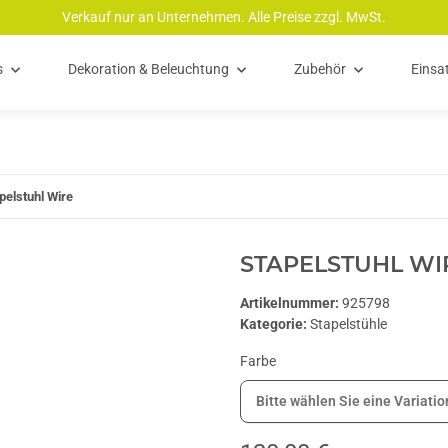
Verkauf nur an Unternehmen. Alle Preise zzgl. MwSt.
s
Dekoration & Beleuchtung
Zubehör
Einsa
pelstuhl Wire
STAPELSTUHL WI
Artikelnummer:
925798
Kategorie:
Stapelstühle
Farbe
Bitte wählen Sie eine Variatio