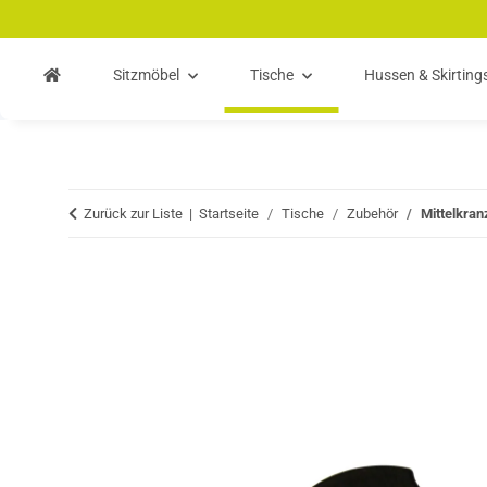
Zum Hauptinhalt springen
Zur Suche springen
Zum Menü springen
Sitzmöbel
Tische
Hussen & Skirting
Zurück zur Liste
Startseite
Tische
Zubehör
Mittelkran