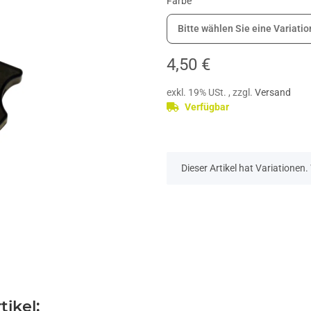
Farbe
Bitte wählen Sie eine Variatio
4,50 €
exkl. 19% USt. , zzgl.
Versand
Verfügbar
x
Dieser Artikel hat Variationen
ikel: