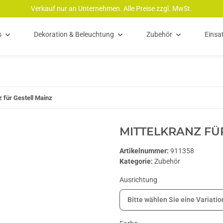
Verkauf nur an Unternehmen. Alle Preise zzgl. MwSt.
s
Dekoration & Beleuchtung
Zubehör
Einsa
z für Gestell Mainz
MITTELKRANZ FÜ
Artikelnummer:
911358
Kategorie:
Zubehör
Ausrichtung
Bitte wählen Sie eine Variatio