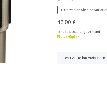
Kopf-Farbe
Bitte wählen Sie eine Variatio
43,00 €
exkl. 19% USt. , zzgl.
Versand
Verfügbar
x
Dieser Artikel hat Variationen