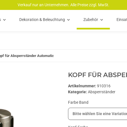
Verkauf nur an Unternehmen. Alle Preise zzgl. MwSt.
s
Dekoration & Beleuchtung
Zubehör
Einsa
pf für Absperrständer Automatic
KOPF FÜR ABSP
Artikelnummer:
910316
Kategorie:
Absperrständer
Farbe Band
Bitte wählen Sie eine Variatio