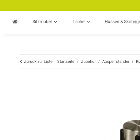
Zum Hauptinhalt springen
Zur Suche springen
Zum Menü springen
Sitzmöbel
Tische
Hussen & Skirting
Zurück zur Liste
Startseite
Zubehör
Absperrständer
Ko