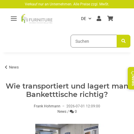
Zum Hauptinhalt springen
Verkauf nur an Unternehmen. Alle Preise zzgl. MwSt.
DE
News
Ne
Wie transportiert und lagert man
Banketttische richtig?
Frank Hohmann
–
2026-07-01 12:09:00
Kommentare
News
/
0